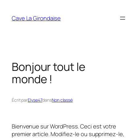
Aller
au
Cave La Girondaise
contenu
Bonjour tout le
monde !
Écrit par
Elyse47
dans
Non classé
Bienvenue sur WordPress. Ceci est votre
premier article. Modifiez-le ou supprimez-le,